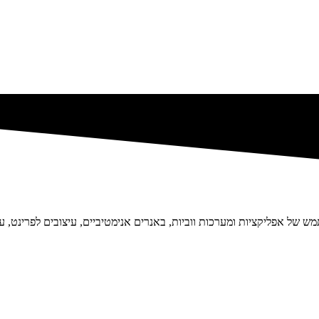
 של אפליקציות ומערכות ווביות, באנרים אנימטיביים, עיצובים לפרינט, עי