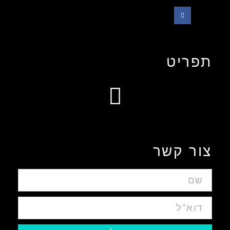
תפריט
עיצוב אפליקציות ומערכות ווביות UIUX​
צור קשר