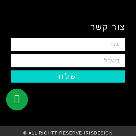
עיצוב אפליקציות ומערכות ווביות UIUX​
צור קשר
שלח
ALL RIGHTT RESERVE IRISDESIGN ©