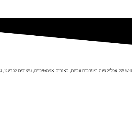
 של אפליקציות ומערכות ווביות, באנרים אנימטיביים, עיצובים לפרינט, עי