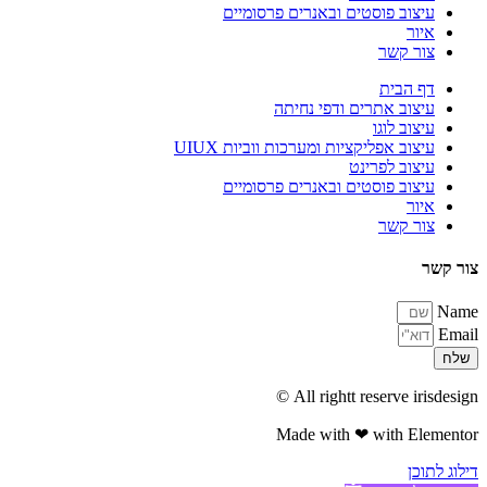
עיצוב פוסטים ובאנרים פרסומיים
איור
צור קשר
דף הבית
עיצוב אתרים ודפי נחיתה
עיצוב לוגו
עיצוב אפליקציות ומערכות ווביות UIUX​
עיצוב לפרינט
עיצוב פוסטים ובאנרים פרסומיים
איור
צור קשר
צור קשר
Name
Email
שלח
All rightt reserve irisdesign ©
Made with ❤ with Elementor​
דילוג לתוכן