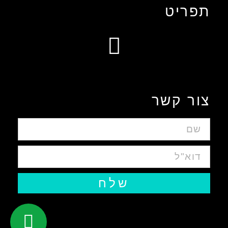
תפריט
עיצוב אפליקציות ומערכות ווביות UIUX​
צור קשר
שלח