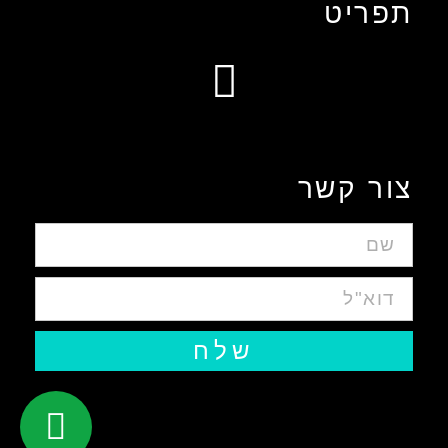
תפריט
עיצוב אפליקציות ומערכות ווביות UIUX​
צור קשר
שלח