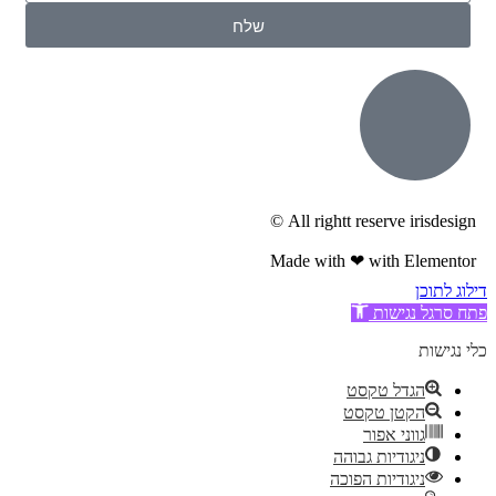
שלח
All rightt reserve irisdesign ©
Made with ❤ with Elementor​
דילוג לתוכן
פתח סרגל נגישות
כלי נגישות
הגדל טקסט
הקטן טקסט
גווני אפור
ניגודיות גבוהה
ניגודיות הפוכה