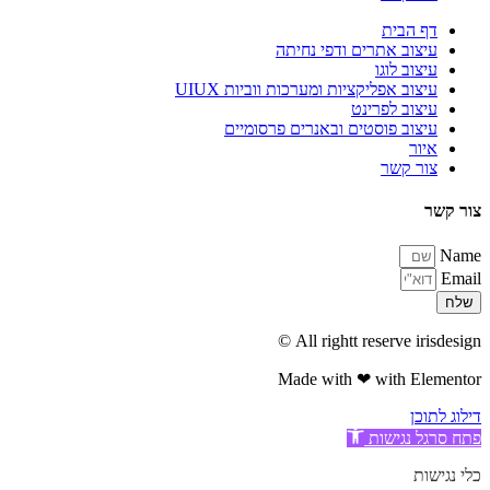
דף הבית
עיצוב אתרים ודפי נחיתה
עיצוב לוגו
עיצוב אפליקציות ומערכות ווביות UIUX​
עיצוב לפרינט
עיצוב פוסטים ובאנרים פרסומיים
איור
צור קשר
צור קשר
Name
Email
שלח
All rightt reserve irisdesign ©
Made with ❤ with Elementor​
דילוג לתוכן
פתח סרגל נגישות
כלי נגישות