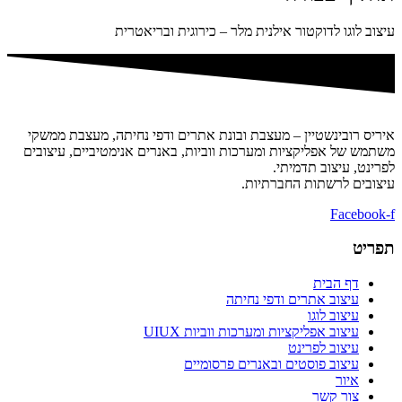
עיצוב לוגו לדוקטור אילנית מלר – כירוגית ובריאטרית
איריס רובינשטיין – מעצבת ובונת אתרים ודפי נחיתה, מעצבת ממשקי
משתמש של אפליקציות ומערכות ווביות, באנרים אנימטיביים, עיצובים
לפרינט, עיצוב תדמיתי.
עיצובים לרשתות החברתיות.
Facebook-f
תפריט
דף הבית
עיצוב אתרים ודפי נחיתה
עיצוב לוגו
עיצוב אפליקציות ומערכות ווביות UIUX​
עיצוב לפרינט
עיצוב פוסטים ובאנרים פרסומיים
איור
צור קשר