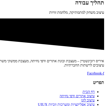
תהליך עבודה
עיצוב משחק למתמתיקה, מלחמת זוויות
איריס רובינשטיין – מעצבת ובונת אתרים ודפי נחיתה, מעצבת ממשקי משתמש
עיצובים לרשתות החברתיות.
Facebook-f
תפריט
דף הבית
עיצוב אתרים ודפי נחיתה
עיצוב לוגו
עיצוב אפליקציות ומערכות ווביות UIUX​