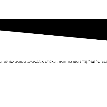
 של אפליקציות ומערכות ווביות, באנרים אנימטיביים, עיצובים לפרינט, עי