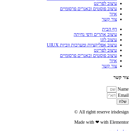
עיצוב לפרינט
עיצוב פוסטים ובאנרים פרסומיים
איור
צור קשר
דף הבית
עיצוב אתרים ודפי נחיתה
עיצוב לוגו
עיצוב אפליקציות ומערכות ווביות UIUX​
עיצוב לפרינט
עיצוב פוסטים ובאנרים פרסומיים
איור
צור קשר
צור קשר
Name
Email
שלח
All rightt reserve irisdesign ©
Made with ❤ with Elementor​