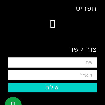
תפריט
עיצוב אפליקציות ומערכות ווביות UIUX​
צור קשר
שלח