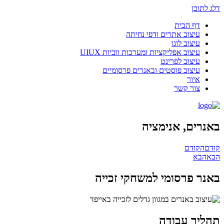
דלג לתוכן
דף הבית
עיצוב אתרים ודפי נחיתה
עיצוב לוגו
עיצוב אפליקציות ומערכות ווביות UIUX​
עיצוב לפרינט
עיצוב פוסטים ובאנרים פרסומיים
איור
צור קשר
באנרים, אנימציה
קודם
הקודם
הבא
הבא
באנר פרסומי למשחקי זכייה
תהליך עבודה