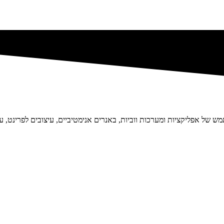
 של אפליקציות ומערכות ווביות, באנרים אנימטיביים, עיצובים לפרינט, עי