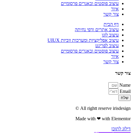
עיצוב פוסטים ובאנרים פרסומיים
איור
צור קשר
דף הבית
עיצוב אתרים ודפי נחיתה
עיצוב לוגו
עיצוב אפליקציות ומערכות ווביות UIUX​
עיצוב לפרינט
עיצוב פוסטים ובאנרים פרסומיים
איור
צור קשר
צור קשר
Name
Email
שלח
All rightt reserve irisdesign ©
Made with ❤ with Elementor​
דילוג לתוכן