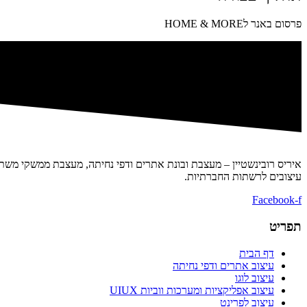
פרסום באנר לHOME & MORE
איריס רובינשטיין – מעצבת ובונת אתרים ודפי נחיתה, מעצבת ממשקי משתמש
עיצובים לרשתות החברתיות.
Facebook-f
תפריט
דף הבית
עיצוב אתרים ודפי נחיתה
עיצוב לוגו
עיצוב אפליקציות ומערכות ווביות UIUX​
עיצוב לפרינט