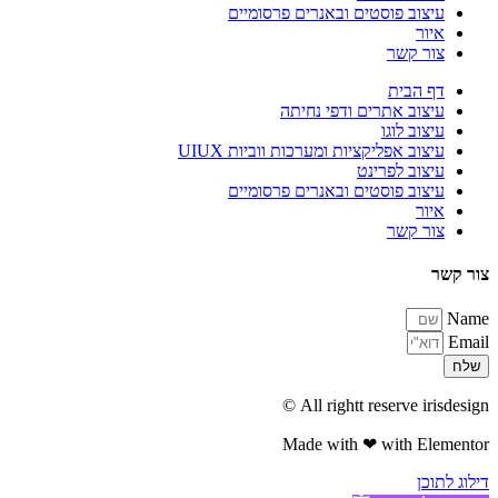
עיצוב פוסטים ובאנרים פרסומיים
איור
צור קשר
דף הבית
עיצוב אתרים ודפי נחיתה
עיצוב לוגו
עיצוב אפליקציות ומערכות ווביות UIUX​
עיצוב לפרינט
עיצוב פוסטים ובאנרים פרסומיים
איור
צור קשר
צור קשר
Name
Email
שלח
All rightt reserve irisdesign ©
Made with ❤ with Elementor​
דילוג לתוכן