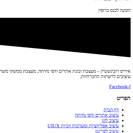
הזמנה לכנס ברופין
איריס רובינשטיין – מעצבת ובונת אתרים ודפי נחיתה, מעצבת ממשקי משתמש
עיצובים לרשתות החברתיות.
Facebook-f
תפריט
דף הבית
עיצוב אתרים ודפי נחיתה
עיצוב לוגו
עיצוב אפליקציות ומערכות ווביות UIUX​
עיצוב לפרינט