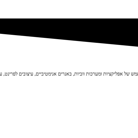
 של אפליקציות ומערכות ווביות, באנרים אנימטיביים, עיצובים לפרינט, עי