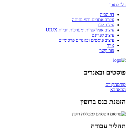
דלג לתוכן
דף הבית
עיצוב אתרים ודפי נחיתה
עיצוב לוגו
עיצוב אפליקציות ומערכות ווביות UIUX​
עיצוב לפרינט
עיצוב פוסטים ובאנרים פרסומיים
איור
צור קשר
פוסטים ובאנרים
קודם
הקודם
הבא
הבא
הזמנת כנס ברופין
תהליך עבודה