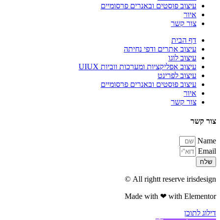
עיצוב פוסטים ובאנרים פרסומיים
איור
צור קשר
דף הבית
עיצוב אתרים ודפי נחיתה
עיצוב לוגו
עיצוב אפליקציות ומערכות ווביות UIUX​
עיצוב לפרינט
עיצוב פוסטים ובאנרים פרסומיים
איור
צור קשר
צור קשר
Name
Email
שלח
All rightt reserve irisdesign ©
Made with ❤ with Elementor​
דילוג לתוכן