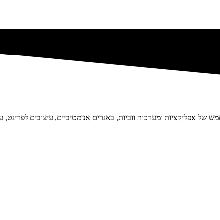
 של אפליקציות ומערכות ווביות, באנרים אנימטיביים, עיצובים לפרינט, עי