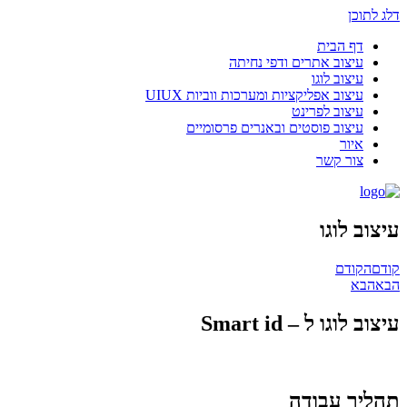
דלג לתוכן
דף הבית
עיצוב אתרים ודפי נחיתה
עיצוב לוגו
עיצוב אפליקציות ומערכות ווביות UIUX​
עיצוב לפרינט
עיצוב פוסטים ובאנרים פרסומיים
איור
צור קשר
עיצוב לוגו
קודם
הקודם
הבא
הבא
עיצוב לוגו ל – Smart id
תהליך עבודה