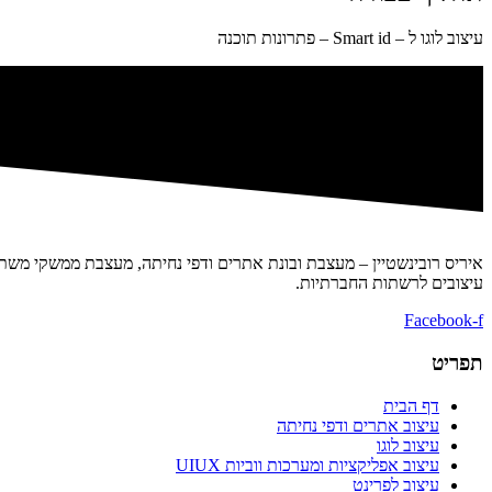
עיצוב לוגו ל – Smart id – פתרונות תוכנה
איריס רובינשטיין – מעצבת ובונת אתרים ודפי נחיתה, מעצבת ממשקי משתמש
עיצובים לרשתות החברתיות.
Facebook-f
תפריט
דף הבית
עיצוב אתרים ודפי נחיתה
עיצוב לוגו
עיצוב אפליקציות ומערכות ווביות UIUX​
עיצוב לפרינט