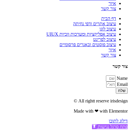
איור
צור קשר
דף הבית
עיצוב אתרים ודפי נחיתה
עיצוב לוגו
עיצוב אפליקציות ומערכות ווביות UIUX​
עיצוב לפרינט
עיצוב פוסטים ובאנרים פרסומיים
איור
צור קשר
צור קשר
Name
Email
שלח
All rightt reserve irisdesign ©
Made with ❤ with Elementor​
דילוג לתוכן
פתח סרגל נגישות