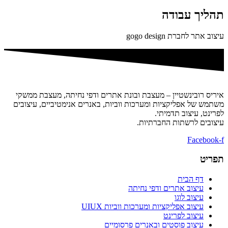
תהליך עבודה
עיצוב אתר לחברת gogo design
איריס רובינשטיין – מעצבת ובונת אתרים ודפי נחיתה, מעצבת ממשקי
משתמש של אפליקציות ומערכות ווביות, באנרים אנימטיביים, עיצובים
לפרינט, עיצוב תדמיתי.
עיצובים לרשתות החברתיות.
Facebook-f
תפריט
דף הבית
עיצוב אתרים ודפי נחיתה
עיצוב לוגו
עיצוב אפליקציות ומערכות ווביות UIUX​
עיצוב לפרינט
עיצוב פוסטים ובאנרים פרסומיים