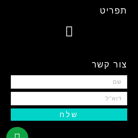
תפריט
עיצוב אפליקציות ומערכות ווביות UIUX​
צור קשר
שלח