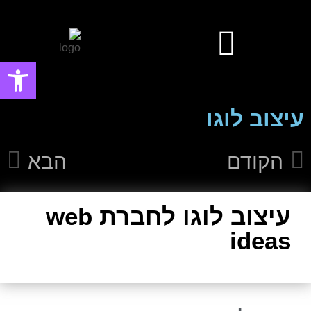
פתח סרגל
עיצוב אפליקציות ומערכות ווביות UIUX​
עיצוב פוסטים ובאנרים פרסומיים
עיצוב לוגו
הקודם
הבא
עיצוב לוגו לחברת web
ideas