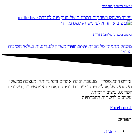
עיצוב משחק מתמתי
עיצוב משחק משחקים בתכונות של םונקציות לחברת math2love
עיצוב משחק מלחמת זוויות
משחק מתמתי של חברת math2love משחק לנערים\ות בגילאי חטיבות
הביניים
איריס רובינשטיין – מעצבת ובונת אתרים ודפי נחיתה, מעצבת ממשקי
משתמש של אפליקציות ומערכות ווביות, באנרים אנימטיביים, עיצובים
לפרינט, עיצוב תדמיתי.
עיצובים לרשתות החברתיות.
Facebook-f
תפריט
דף הבית