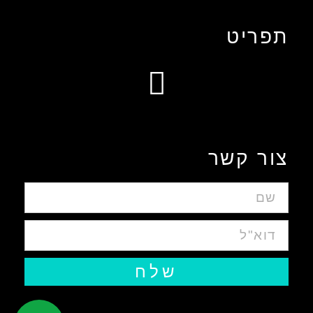
תפריט
עיצוב אפליקציות ומערכות ווביות UIUX​
צור קשר
שלח