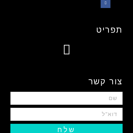
תפריט
עיצוב אפליקציות ומערכות ווביות UIUX​
צור קשר
שלח