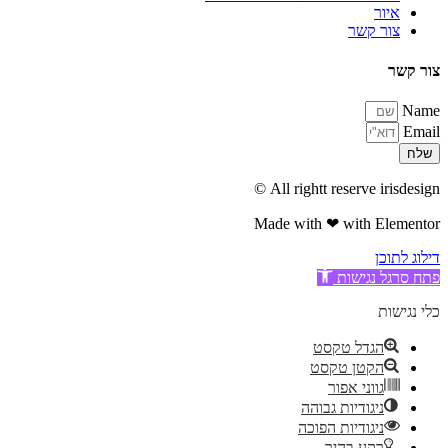
איור
צור קשר
צור קשר
Name
Email
שלח
All rightt reserve irisdesign ©
Made with ❤ with Elementor​
דילוג לתוכן
פתח סרגל נגישות
כלי נגישות
הגדל טקסט
הקטן טקסט
גווני אפור
ניגודיות גבוהה
ניגודיות הפוכה
רקע בהיר