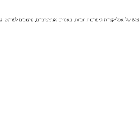
 של אפליקציות ומערכות ווביות, באנרים אנימטיביים, עיצובים לפרינט, עי